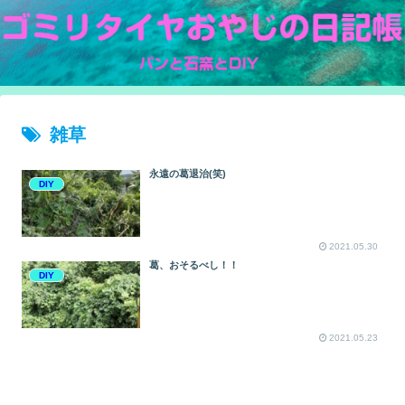
雑草
永遠の葛退治(笑)
DIY
2021.05.30
葛、おそるべし！！
DIY
2021.05.23