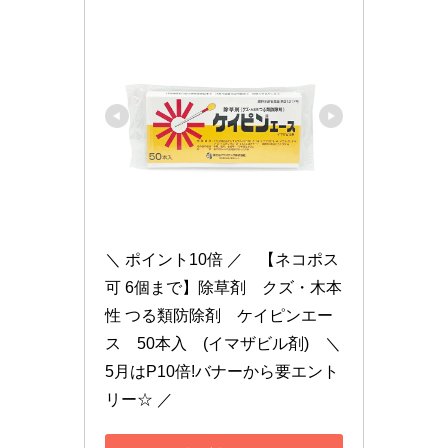
＼ ポイント10倍 ／　【ネコポス
可 6個まで】除草剤　クズ・木本
性 つる類防除剤　ケイピンエー
ス　50本入　(イマザビル剤)　＼ 
5月はP10倍!バナーから要エント
リー☆ ／