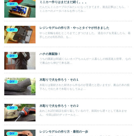
ミニカー作りはまだまだ続く。。。
DIY
だんだんミニカーブログみたいになってきてます。過去記事はこちら。・
ミニカーのメータパネルを作ってみ...
レジンモデルの作り方・やっとタイヤが付きました
DIY
やっと前輪を組むところまでこぎつけました。 過去ログを見返したら、着
手したのが6月25日。も...
ハチの巣駆除！
DIY
うちの隣家は80歳くらいオバアちゃんが一人暮らしの独居老人世帯。 なの
で裏山から伸びて来る雑...
木彫りで犬を作ろう・その１
DIY
木彫りは製材された材木から作るのが普通だと思いますが、裏山の木の枝
下ろしで出た木で木彫りをしてみよ...
木彫りで犬を作ろう・その２
DIY
あれこれ試行錯誤を繰り返しているので、前回から遅々として進みませ
ん。 今回は顔のディテールと...
レジンモデルの作り方・最初の一歩
DIY