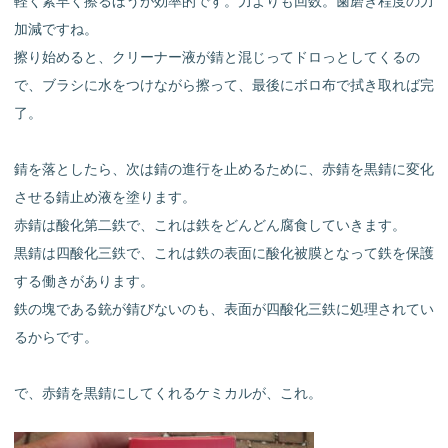
軽く素早く擦るほうが効率的です。力よりも回数。歯磨き程度の力
加減ですね。
擦り始めると、クリーナー液が錆と混じってドロっとしてくるの
で、ブラシに水をつけながら擦って、最後にボロ布で拭き取れば完
了。
錆を落としたら、次は錆の進行を止めるために、赤錆を黒錆に変化
させる錆止め液を塗ります。
赤錆は酸化第二鉄で、これは鉄をどんどん腐食していきます。
黒錆は四酸化三鉄で、これは鉄の表面に酸化被膜となって鉄を保護
する働きがあります。
鉄の塊である銃が錆びないのも、表面が四酸化三鉄に処理されてい
るからです。
で、赤錆を黒錆にしてくれるケミカルが、これ。