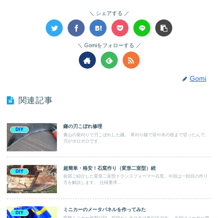
シェアする
Gomiをフォローする
Gomi
関連記事
鎌の刃こぼれ修理
DIY
裏山の柴刈りで刃こぼれした鎌。 草刈り鎌で笹や木の枝まで切ったんで、
刃がボロボロです...
超簡単・格安！石窯作り（変形二室型）続
DIY
前回ご紹介した変形二室型トランスフォーマー石窯。今回は一段目の作り
方を解説します。 仕様要求...
ミニカーのメータパネルを作ってみた
DIY
変態ミニカー作製記録。前回からチマチマ進行中です。 今回はメーター周