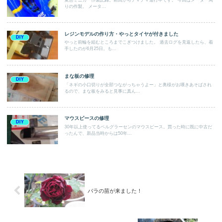
りの作製。 メータ...
レジンモデルの作り方・やっとタイヤが付きました
DIY
やっと前輪を組むところまでこぎつけました。 過去ログを見返したら、着
手したのが6月25日。も...
まな板の修理
DIY
「ネギの小口切りが全部つながっちゃうよー」と奥様がお嘆きあそばされ
るので、まな板をみると見事に真ん...
マウスピースの修理
DIY
30年以上使ってるベルグラーセンのマウスピース。買った時に既に中古だ
ったんで、新品当時からは50年...
バラの苗が来ました！