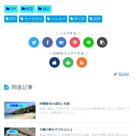
DIY
模型
雑記
DIY
カーモデル
ミニカー
作り方
自作
シェアする
Gomiをフォローする
Gomi
関連記事
沖縄移住の成功と失敗
沖縄暮らし
沖縄に移住して早や８年。今までに沢山の先輩移住者、あらたに移住して
くる人、沖縄を去っていく人、、、...
大鎌の柄をすげかえたよ
DIY
裏山の雑草刈りに大活躍の4尺5寸の大鎌。長年の苛酷な使用に耐えかね