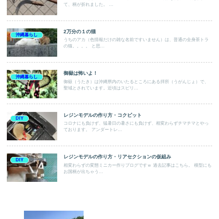
て、柄が折れました。 ...
2万分の１の猫
沖縄暮らし
うちのアカ（色情報だけの雑な名前ですいません）は、普通の全身茶トラ
の猫。。。。 と思...
御嶽は怖いよ！
沖縄暮らし
御嶽（うたき）は沖縄県内のいたるところにある拝所（うがんじょ）で、
聖域とされています。近頃はスピリ...
レジンモデルの作り方・コクピット
DIY
コロナにも負けず、猛暑日の暑さにも負けず、相変わらずチマチマとやっ
ております。 アンダートレ...
レジンモデルの作り方・リアセクションの仮組み
DIY
相変わらずの変態ミニカー作りブログですｗ 過去記事はこちら。 模型にも
お国柄が出ちゃう...