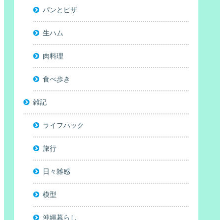
パンとピザ
生ハム
肉料理
食べ歩き
雑記
ライフハック
旅行
日々雑感
模型
沖縄暮らし