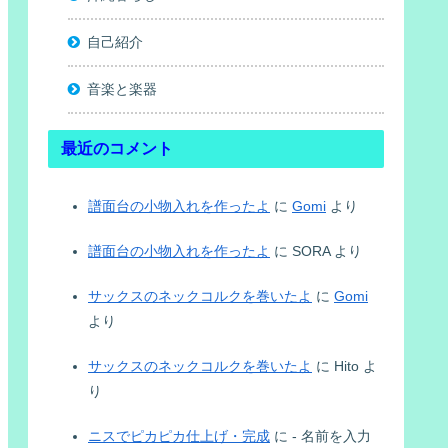
自己紹介
音楽と楽器
最近のコメント
譜面台の小物入れを作ったよ
に
Gomi
より
譜面台の小物入れを作ったよ
に
SORA
より
サックスのネックコルクを巻いたよ
に
Gomi
より
サックスのネックコルクを巻いたよ
に
Hito
よ
り
ニスでピカピカ仕上げ・完成
に
- 名前を入力