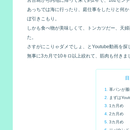
宮古島から内地に帰って来て約2年で、182センチ7
あっちでは海に行ったり、庭仕事をしたりと何か
ぼ引きこもり。
しかも食べ物が美味しくて、トンカツだー、天婦
た。
さすがにこりゃダメでしょ、とYoutube動画を
無事に3カ月で10キロ以上絞れて、筋肉も付きました
目
革パンが履
まずはYou
1カ月め
2カ月め
3カ月め
リバウンド