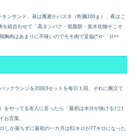
キンサンド、昼は蕎麦かパスタ（乾麺100ｇ）、夜はご
煮物を組合わせて「高タンパク・低脂肪・炭水化物そこそ
肉はあまりに不味いのでモモ肉で妥協(*´σｰ｀)ｴﾍﾍ
バックランジを20回3セットを毎日１回。それに腕立て
）をやってる友人に言ったら「最初は水分が抜けるだけ
イお言葉。
ロしか落ちずに最初の一カ月は81キロが77キロになった