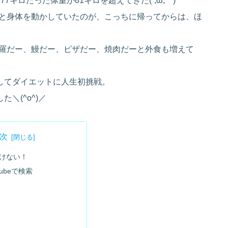
7キロだった体重が81キロを超えてきた(´;ω;｀)
と身体を動かしていたのが、こっちに帰ってからは、ほ
羅だー、鰻だー、ピザだー、焼肉だーと外食も増えて
探してダイエットに人生初挑戦。
＼(^o^)／
次
けない！
tubeで検索