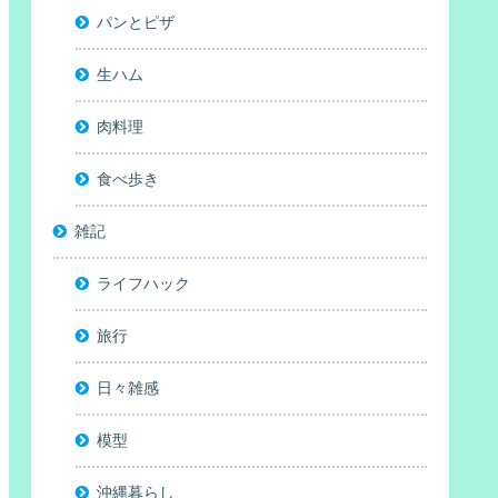
パンとピザ
生ハム
肉料理
食べ歩き
雑記
ライフハック
旅行
日々雑感
模型
沖縄暮らし