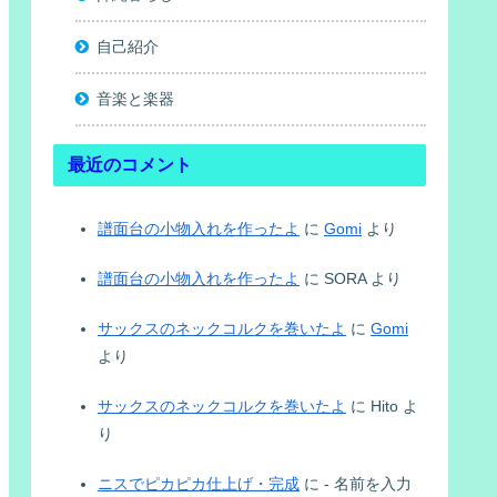
自己紹介
音楽と楽器
最近のコメント
譜面台の小物入れを作ったよ
に
Gomi
より
譜面台の小物入れを作ったよ
に
SORA
より
サックスのネックコルクを巻いたよ
に
Gomi
より
サックスのネックコルクを巻いたよ
に
Hito
よ
り
ニスでピカピカ仕上げ・完成
に
- 名前を入力